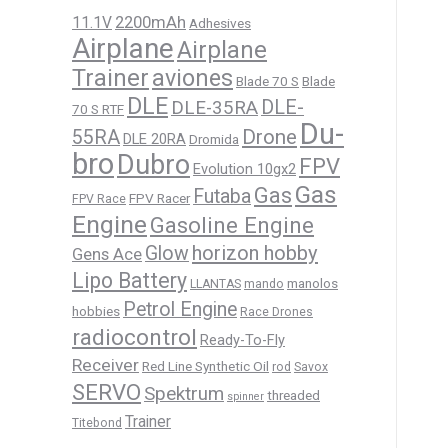
11.1V
2200mAh
Adhesives
Airplane
Airplane
Trainer
aviones
Blade 70 S
Blade
DLE
DLE-
DLE-35RA
70 S RTF
Du-
Drone
55RA
DLE 20RA
Dromida
bro
Dubro
FPV
Evolution 10gx2
Gas
Gas
Futaba
FPV Racer
FPV Race
Engine
Gasoline Engine
horizon hobby
Glow
Gens Ace
Lipo Battery
manolos
LLANTAS
mando
Petrol Engine
hobbies
Race Drones
radiocontrol
Ready-To-Fly
Receiver
Red Line Synthetic Oil
rod
Savox
SERVO
Spektrum
threaded
spinner
Trainer
Titebond