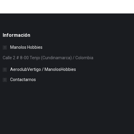
Información
Manolos Hobbies
Calle 2 # 8-00 Tenjo (Cundinamarca) / Colombia
AeroclubVertigo / ManolosHobbies
Contactarnos