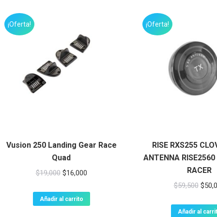
$7,000.
$5,000.
$21,0
¡Oferta!
¡Oferta!
Vusion 250 Landing Gear Race
RISE RXS255 CLO
Quad
ANTENNA RISE2560
RACER
El
El
$
19,000
$
16,000
El
precio
precio
$
59,500
$
50,
preci
original
actual
Añadir al carrito
origin
era:
es:
Añadir al carri