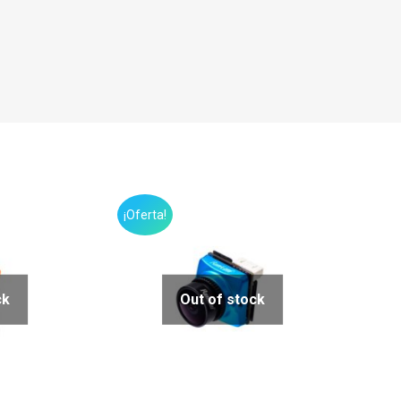
¡Oferta!
ck
Out of stock