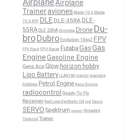
Airplane
Airplane
Trainer
aviones
Blade 70 S
Blade
DLE
DLE-
DLE-35RA
70 S RTF
Du-
Drone
55RA
DLE 20RA
Dromida
bro
Dubro
FPV
Evolution 10gx2
Gas
Gas
Futaba
FPV Racer
FPV Race
Engine
Gasoline Engine
horizon hobby
Glow
Gens Ace
Lipo Battery
manolos
LLANTAS
mando
Petrol Engine
hobbies
Race Drones
radiocontrol
Ready-To-Fly
Receiver
Red Line Synthetic Oil
rod
Savox
SERVO
Spektrum
threaded
spinner
Trainer
Titebond