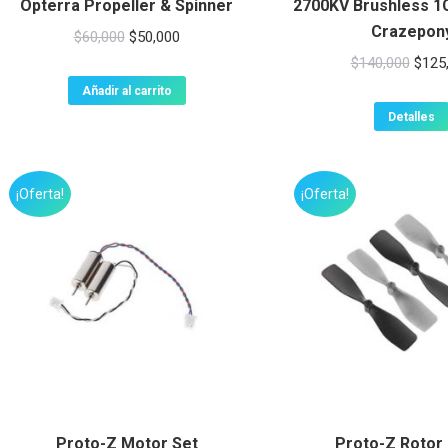
Opterra Propeller & Spinner
2700KV Brushless 
Crazepon
El
El
$
60,000
$
50,000
El
precio
precio
$
140,000
$
125
preci
original
actual
Añadir al carrito
origin
era:
es:
Detalles
era:
$60,000.
$50,000.
$140,
¡Oferta!
¡Oferta!
Proto-Z Motor Set
Proto-Z Rotor 