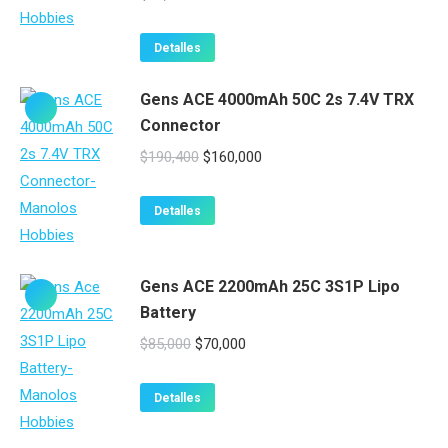
Detalles
Gens ACE 4000mAh 50C 2s 7.4V TRX
Connector
El
El
$
190,400
$
160,000
precio
precio
original
actual
Detalles
era:
es:
$190,400.
$160,000.
Gens ACE 2200mAh 25C 3S1P Lipo
Battery
El
El
$
85,000
$
70,000
precio
precio
original
actual
Detalles
era:
es: