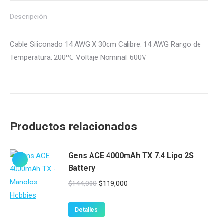
Descripción
Cable Siliconado 14 AWG X 30cm Calibre: 14 AWG Rango de
Temperatura: 200ºC Voltaje Nominal: 600V
Productos relacionados
Gens ACE 4000mAh TX 7.4 Lipo 2S
Battery
El
El
$
144,000
$
119,000
precio
precio
original
actual
Detalles