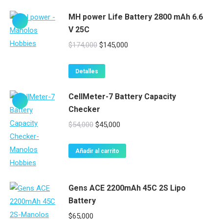
era:
es:
MH power Life Battery 2800 mAh 6.6
$144,000.
$119,000.
V 25C
El
El
$
174,000
$
145,000
precio
precio
original
actual
Detalles
era:
es:
CellMeter-7 Battery Capacity
$174,000.
$145,000.
Checker
El
El
$
54,000
$
45,000
precio
precio
original
actual
Añadir al carrito
era:
es:
$54,000.
$45,000.
Gens ACE 2200mAh 45C 2S Lipo
Battery
$
65,000