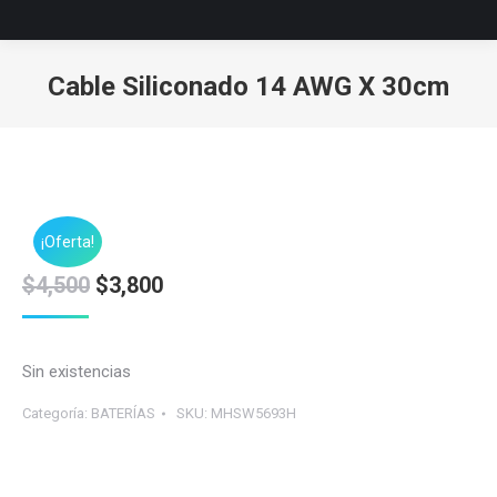
Cable Siliconado 14 AWG X 30cm
Estás aquí:
¡Oferta!
El
El
$
4,500
$
3,800
precio
precio
original
actual
Sin existencias
era:
es:
$4,500.
$3,800.
Categoría:
BATERÍAS
SKU:
MHSW5693H