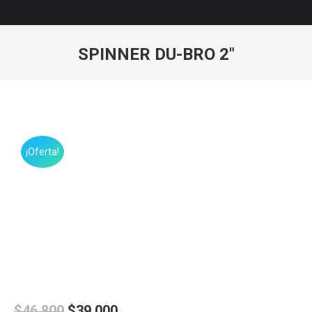
SPINNER DU-BRO 2″
Estás aquí:
¡Oferta!
El
El
$
46,800
$
39,000