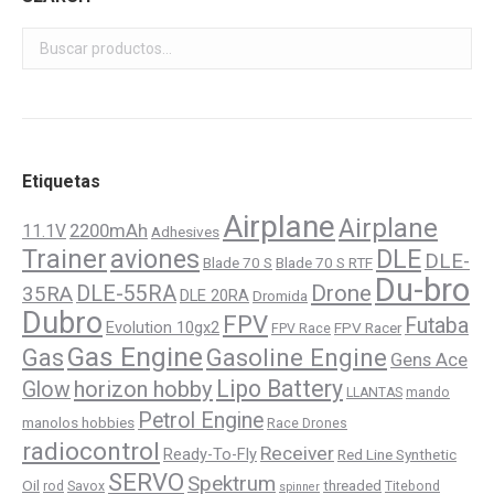
variantes.
$14,500
Las
opciones
se
pueden
elegir
Etiquetas
en
Airplane
Airplane
la
11.1V
2200mAh
Adhesives
Trainer
aviones
DLE
página
DLE-
Blade 70 S
Blade 70 S RTF
Du-bro
de
Drone
DLE-55RA
35RA
DLE 20RA
Dromida
producto
Dubro
FPV
Futaba
Evolution 10gx2
FPV Racer
FPV Race
Gas Engine
Gasoline Engine
Gas
Gens Ace
Lipo Battery
horizon hobby
Glow
LLANTAS
mando
Petrol Engine
manolos hobbies
Race Drones
radiocontrol
Receiver
Ready-To-Fly
Red Line Synthetic
SERVO
Spektrum
Oil
threaded
rod
Savox
Titebond
spinner