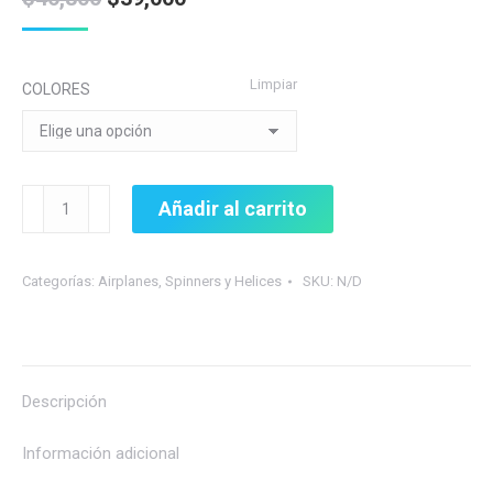
precio
precio
original
actual
Limpiar
COLORES
era:
es:
$46,800.
$39,000.
SPINNER
Añadir al carrito
DU-
BRO
Categorías:
Airplanes
,
Spinners y Helices
SKU:
N/D
2"
cantidad
Descripción
Información adicional