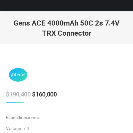
Gens ACE 4000mAh 50C 2s 7.4V
TRX Connector
Estás aquí:
¡Oferta!
El
El
$
190,400
$
160,000
precio
precio
original
actual
Especificaciones
era:
es:
Voltage: 7.4
$190,400.
$160,000.