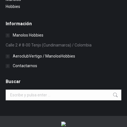
$10,000.
$8,500.
Información
Manolos Hobbies
Calle 2 # 8-00 Tenjo (Cundinamarca) / Colombia
AeroclubVertigo / ManolosHobbies
Contactarnos
Buscar
Buscar: