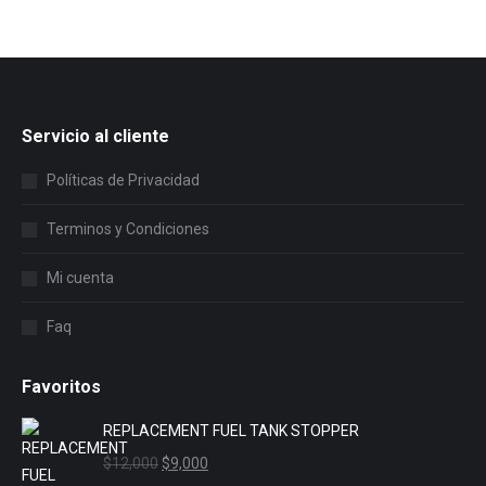
Servicio al cliente
Políticas de Privacidad
Terminos y Condiciones
Mi cuenta
Faq
Favoritos
REPLACEMENT FUEL TANK STOPPER
El
El
$
12,000
$
9,000