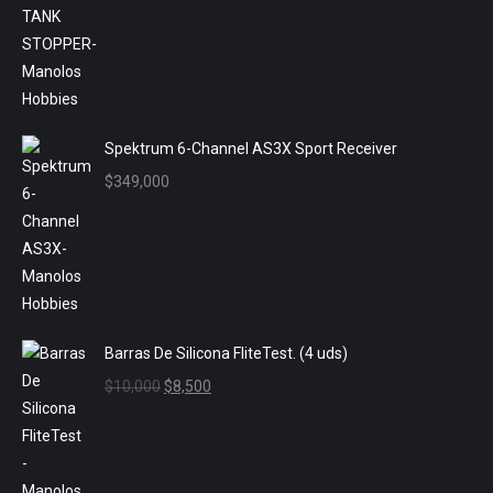
precio
precio
original
actual
era:
es:
$12,000.
$9,000.
Spektrum 6-Channel AS3X Sport Receiver
$
349,000
Barras De Silicona FliteTest. (4 uds)
El
El
$
10,000
$
8,500
precio
precio
original
actual
era:
es: