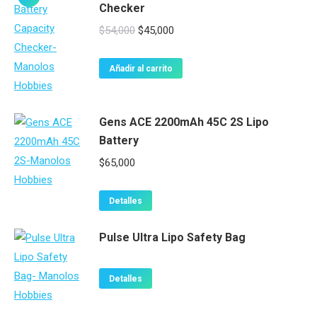
Checker
El
El
$
54,000
$
45,000
precio
precio
original
actual
Añadir al carrito
era:
es:
$54,000.
$45,000.
Gens ACE 2200mAh 45C 2S Lipo
Battery
$
65,000
Detalles
Pulse Ultra Lipo Safety Bag
Detalles