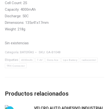
Cell Count: 2S
Capacity: 4000mAh
Discharge: 50C
Dimensions: 135x41x17mm
Weight: 218g
Sin existencias
Categoría:
BATERÍAS
SKU:
GA-B1048
Etiquetas:
4000mAh
7.4V
Gens Ace
Lipo Battery
radiocontrol
TRX Connector
Productos relacionados
VELCRO AUTO ADHESIVO INDUSTRIAL