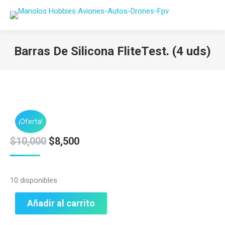
Barras De Silicona FliteTest. (4 uds)
Estás aquí:
¡Oferta!
El
El
$
10,000
$
8,500
precio
precio
original
actual
10 disponibles
era:
es:
$10,000.
$8,500.
Añadir al carrito