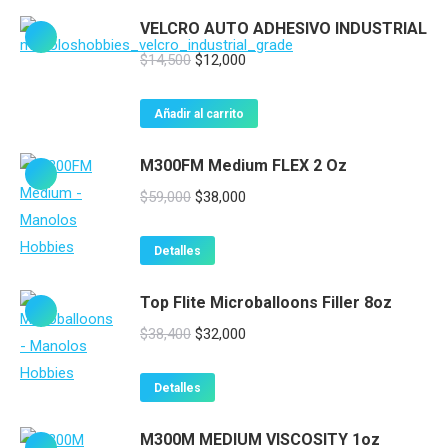
VELCRO AUTO ADHESIVO INDUSTRIAL
El
El
$
14,500
$
12,000
precio
precio
original
actual
Añadir al carrito
era:
es:
M300FM Medium FLEX 2 Oz
$14,500.
$12,000.
El
El
$
59,000
$
38,000
precio
precio
original
actual
Detalles
era:
es:
Top Flite Microballoons Filler 8oz
$59,000.
$38,000.
El
El
$
38,400
$
32,000
precio
precio
original
actual
Detalles
era:
es:
M300M MEDIUM VISCOSITY 1oz
$38,400.
$32,000.