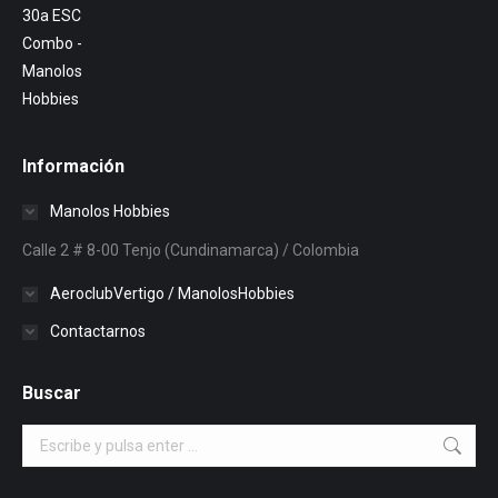
original
actual
era:
es:
$120,500.
$100,000.
Información
Manolos Hobbies
Calle 2 # 8-00 Tenjo (Cundinamarca) / Colombia
AeroclubVertigo / ManolosHobbies
Contactarnos
Buscar
Buscar: