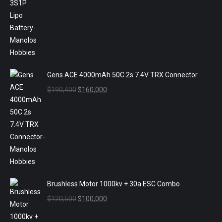
era:
es:
$85,000.
$70,000.
Gens ACE 4000mAh 50C 2s 7.4V TRX Connector
El
El
$
190,400
$
160,000
precio
precio
original
actual
era:
es:
$190,400.
$160,000.
Brushless Motor 1000kv + 30a ESC Combo
El
El
$
120,500
$
100,000
precio
precio