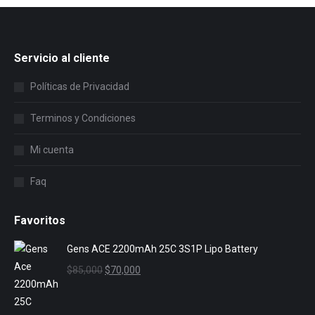
Servicio al cliente
Políticas de Privacidad
Terminos y Condiciones
Mi cuenta
Faq
Favoritos
Gens ACE 2200mAh 25C 3S1P Lipo Battery
El
El
$
85,000
$
70,000
precio
precio
original
actual