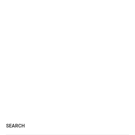
RunCam Micro Sparrow 700TVL FPV Camera
Leer más
SEARCH