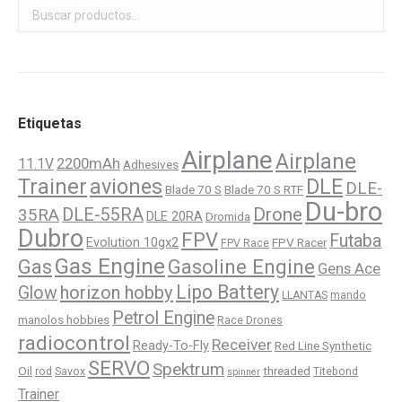
Etiquetas
Airplane
Airplane
11.1V
2200mAh
Adhesives
Trainer
aviones
DLE
DLE-
Blade 70 S
Blade 70 S RTF
Du-bro
Drone
DLE-55RA
35RA
DLE 20RA
Dromida
Dubro
FPV
Futaba
Evolution 10gx2
FPV Racer
FPV Race
Gas Engine
Gasoline Engine
Gas
Gens Ace
Lipo Battery
horizon hobby
Glow
LLANTAS
mando
Petrol Engine
manolos hobbies
Race Drones
radiocontrol
Receiver
Ready-To-Fly
Red Line Synthetic
SERVO
Spektrum
Oil
threaded
rod
Savox
Titebond
spinner
Trainer