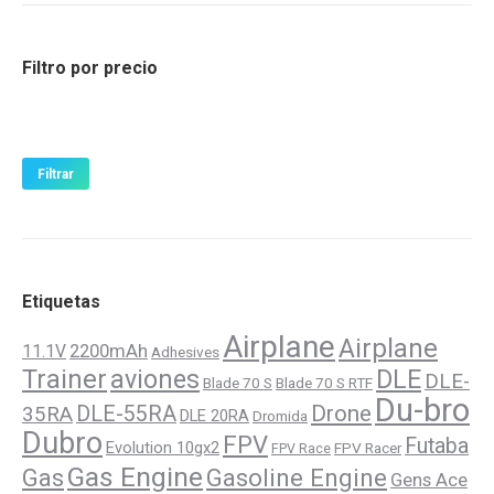
pueden
elegir
Filtro por precio
en
la
Precio
Precio
página
mínimo
máximo
de
Filtrar
producto
Etiquetas
Airplane
Airplane
11.1V
2200mAh
Adhesives
Trainer
aviones
DLE
DLE-
Blade 70 S
Blade 70 S RTF
Du-bro
Drone
DLE-55RA
35RA
DLE 20RA
Dromida
Dubro
FPV
Futaba
Evolution 10gx2
FPV Racer
FPV Race
Gas Engine
Gasoline Engine
Gas
Gens Ace