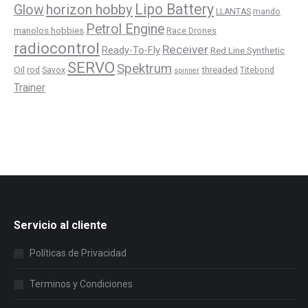
Lipo Battery
horizon hobby
Glow
LLANTAS
mando
Petrol Engine
manolos hobbies
Race Drones
radiocontrol
Receiver
Ready-To-Fly
Red Line Synthetic
SERVO
Spektrum
Oil
threaded
rod
Savox
Titebond
spinner
Trainer
Servicio al cliente
Políticas de Privacidad
Terminos y Condiciones