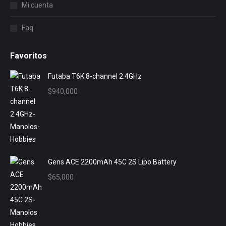
Mi cuenta
Faq
Favoritos
Futaba T6K 8-channel 2.4GHz
$
940,000
Gens ACE 2200mAh 45C 2S Lipo Battery
$
65,000