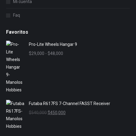
Mi cuenta
Faq
Favoritos
Pro-Lite Wheels Hangar 9
Rango
$
29,000
-
$
48,000
de
precios:
desde
$29,000
hasta
$48,000
Futaba R617FS 7-Channel FASST Receiver
El
El
$
540,000
$
450,000
precio
precio
original
actual
era:
es: