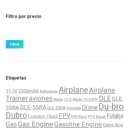
Filtro por precio
Precio
Precio
mínimo
máximo
Filtrar
Etiquetas
Airplane
Airplane
11.1V
2200mAh
Adhesives
Trainer
aviones
DLE
DLE-
Blade 70 S
Blade 70 S RTF
Du-bro
Drone
DLE-55RA
35RA
DLE 20RA
Dromida
Dubro
FPV
Futaba
Evolution 10gx2
FPV Racer
FPV Race
Gas Engine
Gasoline Engine
Gas
Gens Ace