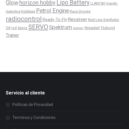
Lipo Battery
horizon hobby
Glow
LLANTAS
mando
Petrol Engine
manolos hobbies
Race Drones
radiocontrol
Receiver
Ready-To-Fly
Red Line Synthetic
SERVO
Spektrum
Oil
threaded
rod
Savox
Titebond
spinner
Trainer
Servicio al cliente
Políticas de Privacidad
Terminos y Condiciones