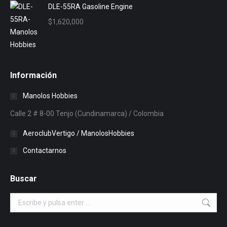
DLE-55RA Gasoline Engine
$540,000.
$450,000.
$
1,620,000
Información
Manolos Hobbies
Calle 2 # 8-00 Tenjo (Cundinamarca) / Colombia
AeroclubVertigo / ManolosHobbies
Contactarnos
Buscar
Buscar: