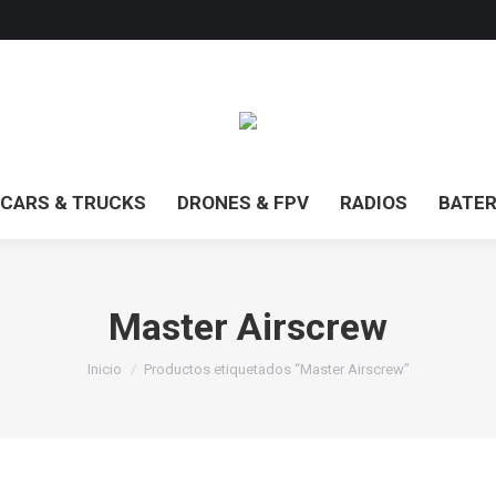
CARS & TRUCKS
DRONES & FPV
RADIOS
BATER
Master Airscrew
Estás aquí:
Inicio
Productos etiquetados “Master Airscrew”