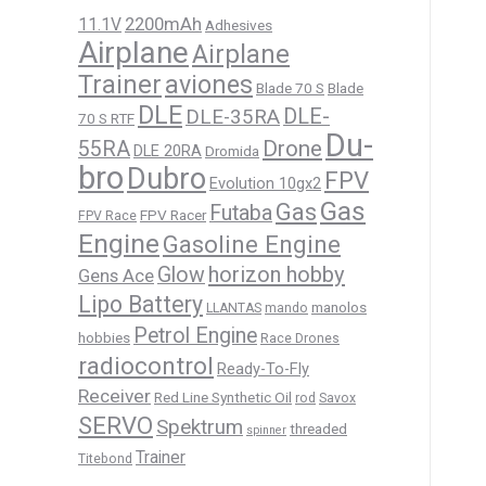
11.1V
2200mAh
Adhesives
Airplane
Airplane
Trainer
aviones
Blade 70 S
Blade
DLE
DLE-
DLE-35RA
70 S RTF
Du-
Drone
55RA
DLE 20RA
Dromida
bro
Dubro
FPV
Evolution 10gx2
Gas
Gas
Futaba
FPV Racer
FPV Race
Engine
Gasoline Engine
horizon hobby
Glow
Gens Ace
Lipo Battery
manolos
LLANTAS
mando
Petrol Engine
hobbies
Race Drones
radiocontrol
Ready-To-Fly
Receiver
Red Line Synthetic Oil
rod
Savox
SERVO
Spektrum
threaded
spinner
Trainer
Titebond