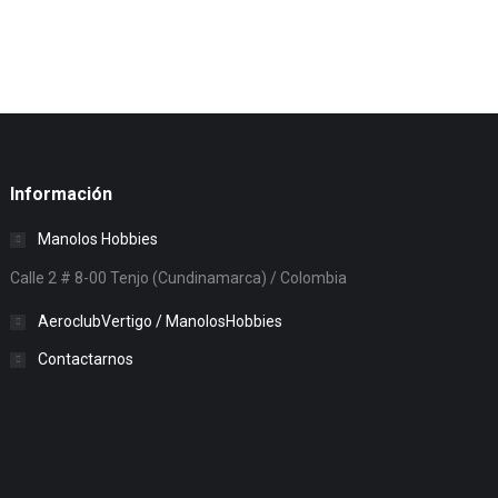
Información
Manolos Hobbies
Calle 2 # 8-00 Tenjo (Cundinamarca) / Colombia
AeroclubVertigo / ManolosHobbies
Contactarnos