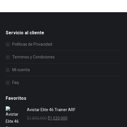
Servicio al cliente
Políticas de Privacidad
Terminos y Condiciones
Mi cuenta
Faq
Favoritos
Avistar Elite 46 Trainer ARF
El
El
$
1,850,000
$
1,520,000
precio
precio