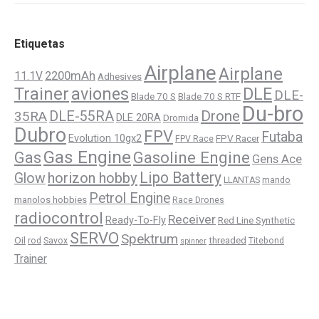
pueden
elegir
Etiquetas
en
Airplane
Airplane
la
11.1V
2200mAh
Adhesives
Trainer
aviones
DLE
página
DLE-
Blade 70 S
Blade 70 S RTF
Du-bro
de
Drone
DLE-55RA
35RA
DLE 20RA
Dromida
producto
Dubro
FPV
Futaba
Evolution 10gx2
FPV Racer
FPV Race
Gas Engine
Gasoline Engine
Gas
Gens Ace
Lipo Battery
horizon hobby
Glow
LLANTAS
mando
Petrol Engine
manolos hobbies
Race Drones
radiocontrol
Receiver
Ready-To-Fly
Red Line Synthetic
SERVO
Spektrum
Oil
threaded
rod
Savox
Titebond
spinner
Trainer