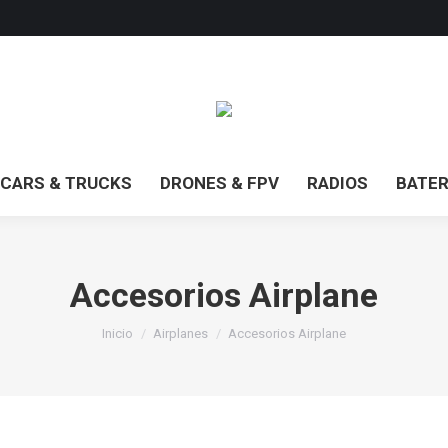
CARS & TRUCKS
DRONES & FPV
RADIOS
BATER
Accesorios Airplane
Estás aquí:
Inicio
Airplanes
Accesorios Airplane