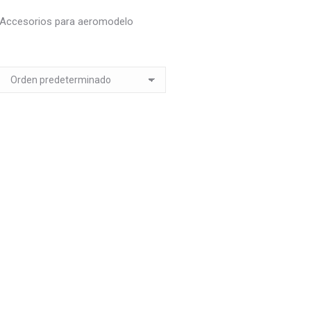
Accesorios para aeromodelo
Out of stock
3M Hinge Tape
Dubro Dura-Co