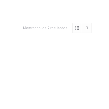
Mostrando los 7 resultados
llars
FOAM TAPE DU-BRO