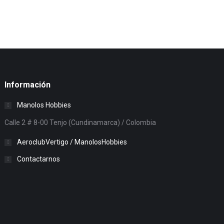
Información
Manolos Hobbies
Calle 2 # 8-00 Tenjo (Cundinamarca) / Colombia
AeroclubVertigo / ManolosHobbies
Contactarnos