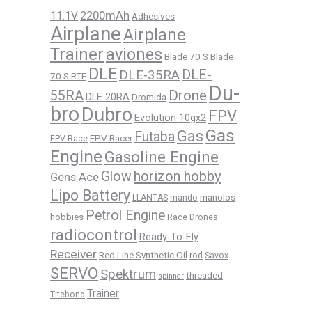
11.1V
2200mAh
Adhesives
Airplane
Airplane
Trainer
aviones
Blade 70 S
Blade
DLE
DLE-
DLE-35RA
70 S RTF
Du-
Drone
55RA
DLE 20RA
Dromida
bro
Dubro
FPV
Evolution 10gx2
Gas
Gas
Futaba
FPV Racer
FPV Race
Engine
Gasoline Engine
horizon hobby
Glow
Gens Ace
Lipo Battery
manolos
LLANTAS
mando
Petrol Engine
hobbies
Race Drones
radiocontrol
Ready-To-Fly
Receiver
Red Line Synthetic Oil
rod
Savox
SERVO
Spektrum
threaded
spinner
Trainer
Titebond